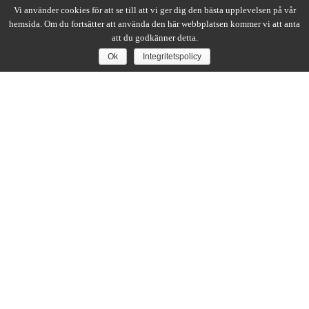
Avgifter
Vi använder cookies för att se till att vi ger dig den bästa upplevelsen på vår
hemsida. Om du fortsätter att använda den här webbplatsen kommer vi att anta
Stadgar
att du godkänner detta.
Ok
Integritetspolicy
ADRESS
Ronneby GK
Reddvägen 14
372 73 Ronneby
TELEFON
0457 12550
E-POST
info@ronnebygk.se