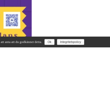
att anta att du godkänner detta.
Ok
Integritetspolicy
MEDLEM