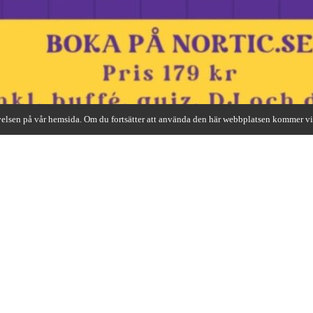
levelsen på vår hemsida. Om du fortsätter att använda den här webbplatsen kommer vi 
 till Decade Party 29/3
N
KLUBBEN