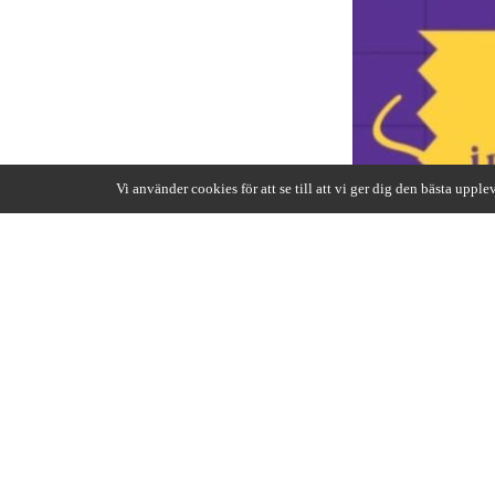
Vi använder cookies för att se till att vi ger dig den bästa upp
Bergslagskrogen bjuder in
Läs mer om festen
här
GÄST
BANA