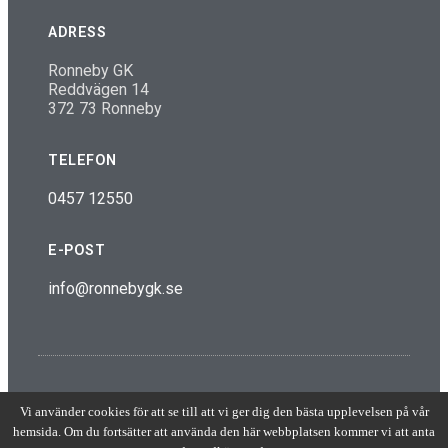
ADRESS
Ronneby GK
Reddvägen 14
372 73 Ronneby
TELEFON
0457 12550
E-POST
info@ronnebygk.se
© 2018 Design av Compani 56
Vi använder cookies för att se till att vi ger dig den bästa upplevelsen på vår
hemsida. Om du fortsätter att använda den här webbplatsen kommer vi att anta